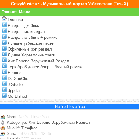
CrazyMusic.uz - Музыкальный портал Узбекистана (Tas-iX)
Главная Меню
Главная
Раздел: дж 3икс
Раздел: мс квадрат
Раздел: клубняк + ремикс
Лучшие узбекские песни
Офигенные рэп раздел
Лучше Хорезмские треки
Хит Европе Зарубежный Раздел
Турк Араб дансе Азер + Лучший ремикс
Бенано
DJ SanCho
J Studio
dj.polat
Mc Elshod
=/=/=/=/=/=/=/=/=/=/=/=/=/=/=/=/=/=/=/=/=/=/=/=/=/=/=/=/=/=/=/=/=/=/=/=/=/
Ne-Yo I love You
Nomi:
Ne-Yo I love You
Kategoriya:
Хит Европе Зарубежный Раздел
Muallif:
Timajkee
Sana:
19-06-2015, 12:36