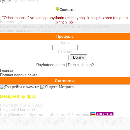
Ko'rildi:
2276 marta
Скачать
"Odnoklassniki" va boshqa saytlarda ushbu yangilik haqida xabar tarqatish
Информация
(birinchi bo'l)
Посетители, находящиеся в группе
Гости
, не могут оставлять
комментарии к данной публикации.
Профиль
Логин:
Пароль:
Ruyhatdan o`tish |
Parolni tiklash?
Главная
Полная версия сайта
Статистика
Designed by dj.3x
Copyrights © 2012 - 2015
Bizga 5019 kun bo'ldi
CrazyMusic.uz - Музыкальный портал Узбекистана