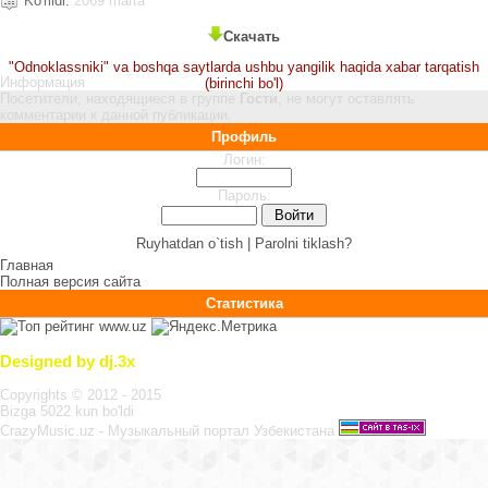
Ko'rildi:
2069 marta
Скачать
"Odnoklassniki" va boshqa saytlarda ushbu yangilik haqida xabar tarqatish
Информация
(birinchi bo'l)
Посетители, находящиеся в группе
Гости
, не могут оставлять
комментарии к данной публикации.
Профиль
Логин:
Пароль:
Ruyhatdan o`tish |
Parolni tiklash?
Главная
Полная версия сайта
Статистика
Designed by dj.3x
Copyrights © 2012 - 2015
Bizga 5022 kun bo'ldi
CrazyMusic.uz - Музыкальный портал Узбекистана