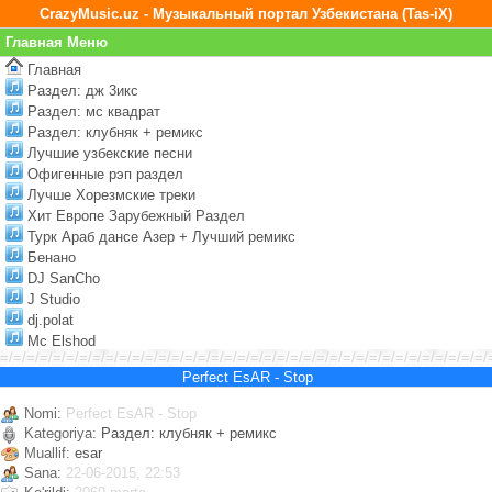
CrazyMusic.uz - Музыкальный портал Узбекистана (Tas-iX)
Главная Меню
Главная
Раздел: дж 3икс
Раздел: мс квадрат
Раздел: клубняк + ремикс
Лучшие узбекские песни
Офигенные рэп раздел
Лучше Хорезмские треки
Хит Европе Зарубежный Раздел
Турк Араб дансе Азер + Лучший ремикс
Бенано
DJ SanCho
J Studio
dj.polat
Mc Elshod
=/=/=/=/=/=/=/=/=/=/=/=/=/=/=/=/=/=/=/=/=/=/=/=/=/=/=/=/=/=/=/=/=/=/=/=/=/
Perfect EsAR - Stop
Nomi:
Perfect EsAR - Stop
Kategoriya:
Раздел: клубняк + ремикс
Muallif:
esar
Sana:
22-06-2015, 22:53