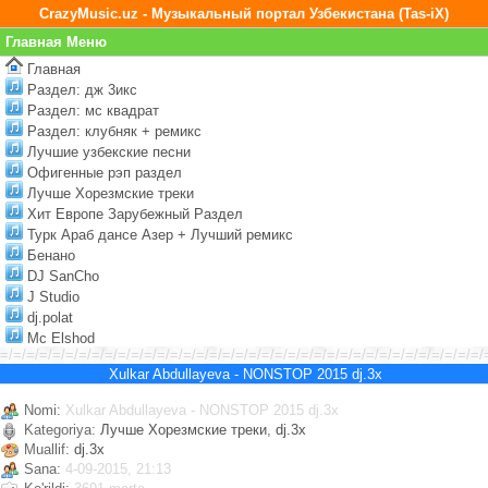
CrazyMusic.uz - Музыкальный портал Узбекистана (Tas-iX)
Главная Меню
Главная
Раздел: дж 3икс
Раздел: мс квадрат
Раздел: клубняк + ремикс
Лучшие узбекские песни
Офигенные рэп раздел
Лучше Хорезмские треки
Хит Европе Зарубежный Раздел
Турк Араб дансе Азер + Лучший ремикс
Бенано
DJ SanCho
J Studio
dj.polat
Mc Elshod
=/=/=/=/=/=/=/=/=/=/=/=/=/=/=/=/=/=/=/=/=/=/=/=/=/=/=/=/=/=/=/=/=/=/=/=/=/
Xulkar Abdullayeva - NONSTOP 2015 dj.3x
Nomi:
Xulkar Abdullayeva - NONSTOP 2015 dj.3x
Kategoriya:
Лучше Хорезмские треки
,
dj.3x
Muallif:
dj.3x
Sana:
4-09-2015, 21:13