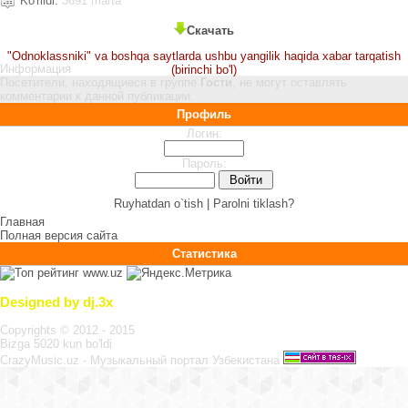
Ko'rildi:
3691 marta
Скачать
"Odnoklassniki" va boshqa saytlarda ushbu yangilik haqida xabar tarqatish
Информация
(birinchi bo'l)
Посетители, находящиеся в группе
Гости
, не могут оставлять
комментарии к данной публикации.
Профиль
Логин:
Пароль:
Ruyhatdan o`tish |
Parolni tiklash?
Главная
Полная версия сайта
Статистика
Designed by dj.3x
Copyrights © 2012 - 2015
Bizga 5020 kun bo'ldi
CrazyMusic.uz - Музыкальный портал Узбекистана