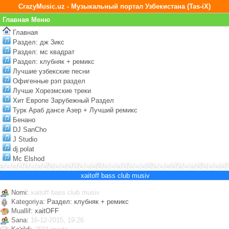
CrazyMusic.uz - Музыкальный портал Узбекистана (Tas-iX)
Главная Меню
Главная
Раздел: дж 3икс
Раздел: мс квадрат
Раздел: клубняк + ремикс
Лучшие узбекские песни
Офигенные рэп раздел
Лучше Хорезмские треки
Хит Европе Зарубежный Раздел
Турк Араб дансе Азер + Лучший ремикс
Бенано
DJ SanCho
J Studio
dj.polat
Mc Elshod
=/=/=/=/=/=/=/=/=/=/=/=/=/=/=/=/=/=/=/=/=/=/=/=/=/=/=/=/=/=/=/=/=/=/=/=/=/
xaitoff bass club musiv
Nomi:
xaitoff bass club musiv
Kategoriya:
Раздел: клубняк + ремикс
Muallif:
xaitOFF
Sana:
16-12-2015, 19:26