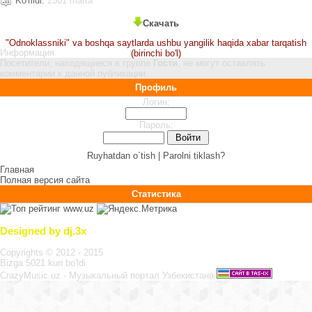
Ko'rildi:
2501 marta
Скачать
"Odnoklassniki" va boshqa saytlarda ushbu yangilik haqida xabar tarqatish
Информация
(birinchi bo'l)
Посетители, находящиеся в группе
Гости
, не могут оставлять
комментарии к данной публикации.
Профиль
Логин:
Пароль:
Ruyhatdan o`tish |
Parolni tiklash?
Главная
Полная версия сайта
Статистика
Designed by dj.3x
Copyrights © 2012 - 2015
Bizga 5021 kun bo'ldi
CrazyMusic.uz - Музыкальный портал Узбекистана