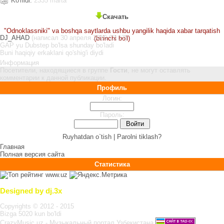
Ko'rildi:
2335 marta
Скачать
"Odnoklassniki" va boshqa saytlarda ushbu yangilik haqida xabar tarqatish
DJ_AHAD
(написал 30 апреля 2016 23:17)
(birinchi bo'l)
GAP yu Dubstep bo'lsa shunday bo'ladi
Buni haqiqiy erkaklani qo'shig'i diydi
Информация
Посетители, находящиеся в группе
Гости
, не могут оставлять
комментарии к данной публикации.
Профиль
Логин:
Пароль:
Ruyhatdan o`tish |
Parolni tiklash?
Главная
Полная версия сайта
Статистика
Designed by dj.3x
Copyrights © 2012 - 2015
Bizga 5020 kun bo'ldi
CrazyMusic.uz - Музыкальный портал Узбекистана