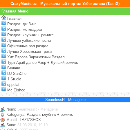
CrazyMusic.uz - Музыкальный портал Узбекистана (Tas-iX)
Главная Меню
Главная
Раздел: дж 3икс
Раздел: мс квадрат
Раздел: клубняк + ремикс
Лучшие узбекские песни
Офигенные рэп раздел
Лучше Хорезмские треки
Хит Европе Зарубежный Раздел
Турк Араб дансе Азер + Лучший ремикс
Бенано
DJ SanCho
J Studio
dj.polat
Mc Elshod
=/=/=/=/=/=/=/=/=/=/=/=/=/=/=/=/=/=/=/=/=/=/=/=/=/=/=/=/=/=/=/=/=/=/=/=/=/
SeamlessR - Menagerie
Nomi:
SeamlessR - Menagerie
Kategoriya:
Раздел: клубняк + ремикс
Muallif:
LAZIZSHOX
Sana:
31-03-2016, 19:10