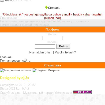
Ko'rildi:
2912 marta
Скачать
"Odnoklassniki" va boshqa saytlarda ushbu yangilik haqida xabar tarqatish
Информация
(birinchi bo'l)
Посетители, находящиеся в группе
Гости
, не могут оставлять
комментарии к данной публикации.
Профиль
Логин:
Пароль:
Ruyhatdan o`tish |
Parolni tiklash?
Главная
Полная версия сайта
Статистика
Designed by dj.3x
Copyrights © 2012 - 2015
Bizga 5021 kun bo'ldi
CrazyMusic.uz - Музыкальный портал Узбекистана