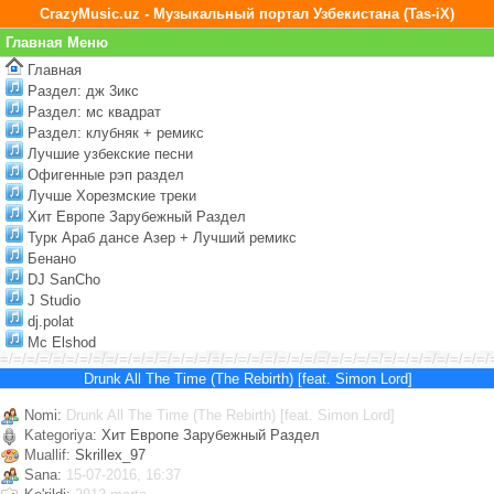
CrazyMusic.uz - Музыкальный портал Узбекистана (Tas-iX)
Главная Меню
Главная
Раздел: дж 3икс
Раздел: мс квадрат
Раздел: клубняк + ремикс
Лучшие узбекские песни
Офигенные рэп раздел
Лучше Хорезмские треки
Хит Европе Зарубежный Раздел
Турк Араб дансе Азер + Лучший ремикс
Бенано
DJ SanCho
J Studio
dj.polat
Mc Elshod
=/=/=/=/=/=/=/=/=/=/=/=/=/=/=/=/=/=/=/=/=/=/=/=/=/=/=/=/=/=/=/=/=/=/=/=/=/
Drunk All The Time (The Rebirth) [feat. Simon Lord]
Nomi:
Drunk All The Time (The Rebirth) [feat. Simon Lord]
Kategoriya:
Хит Европе Зарубежный Раздел
Muallif:
Skrillex_97
Sana:
15-07-2016, 16:37