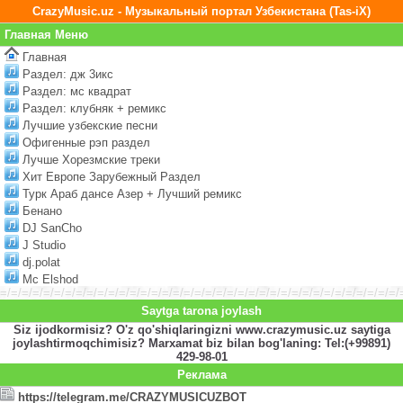
CrazyMusic.uz - Музыкальный портал Узбекистана (Tas-iX)
Главная Меню
Главная
Раздел: дж 3икс
Раздел: мс квадрат
Раздел: клубняк + ремикс
Лучшие узбекские песни
Офигенные рэп раздел
Лучше Хорезмские треки
Хит Европе Зарубежный Раздел
Турк Араб дансе Азер + Лучший ремикс
Бенано
DJ SanCho
J Studio
dj.polat
Mc Elshod
=/=/=/=/=/=/=/=/=/=/=/=/=/=/=/=/=/=/=/=/=/=/=/=/=/=/=/=/=/=/=/=/=/=/=/=/=/
Saytga tarona joylash
Siz ijodkormisiz? O'z qo'shiqlaringizni www.crazymusic.uz saytiga
joylashtirmoqchimisiz? Marxamat biz bilan bog'laning: Tel:(+99891)
429-98-01
Реклама
https://telegram.me/CRAZYMUSICUZBOT