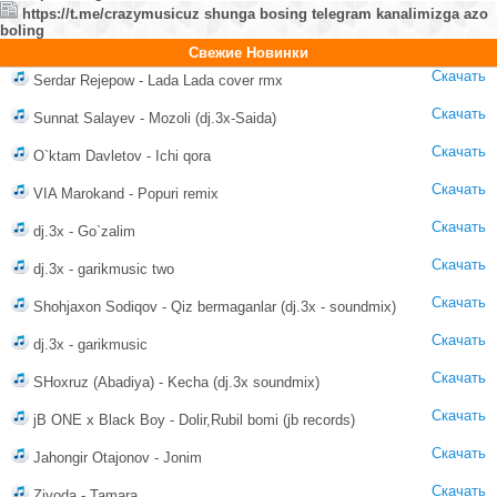
https://t.me/crazymusicuz shunga bosing telegram kanalimizga azo
boling
Свежие Новинки
Скачать
Serdar Rejepow - Lada Lada cover rmx
Скачать
Sunnat Salayev - Mozoli (dj.3x-Saida)
Скачать
O`ktam Davletov - Ichi qora
Скачать
VIA Marokand - Popuri remix
Скачать
dj.3x - Go`zalim
Скачать
dj.3x - garikmusic two
Скачать
Shohjaxon Sodiqov - Qiz bermaganlar (dj.3x - soundmix)
Скачать
dj.3x - garikmusic
Скачать
SHoxruz (Abadiya) - Kecha (dj.3x soundmix)
Скачать
jB ONE x Black Boy - Dolir,Rubil bomi (jb records)
Скачать
Jahongir Otajonov - Jonim
Скачать
Ziyoda - Tamara