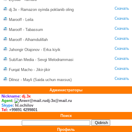
Скачать
dj.3x - Ramazon oyinda poklanib oling
Скачать
Marooff - Leila
Скачать
Marooff - Tabassum
Скачать
Marooff - Alhamdulillah
Скачать
Jahongir Otajonov - Erka kiyik
Скачать
SubXan Media - Sevgi Melodrammasi
Скачать
Furqat Macho - Jikir-jikir
Скачать
Dilnoz - Mayli (Saida uchun maxsus)
Администраторы
Nickname
:
dj.3x
Agent
:
dj-3x@mail.ru
Skype
: hl.ochilov
Tel
: +99891 4299801
Поиск
Профиль