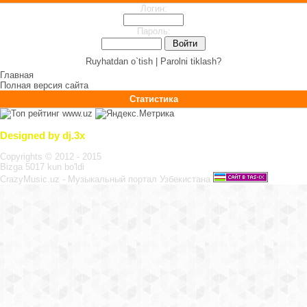
Логин:
Пароль:
Ruyhatdan o`tish |
Parolni tiklash?
Главная
Полная версия сайта
Статистика
Designed by dj.3x
Copyrights © 2012 - 2015
Bizga 5017 kun bo'ldi
CrazyMusic.uz - Музыкальный портал Узбекистана