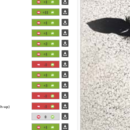
+1
+11
+1
+1
+2
+1
-1
+1
+3
-1
sh-up)
-1
0
+1