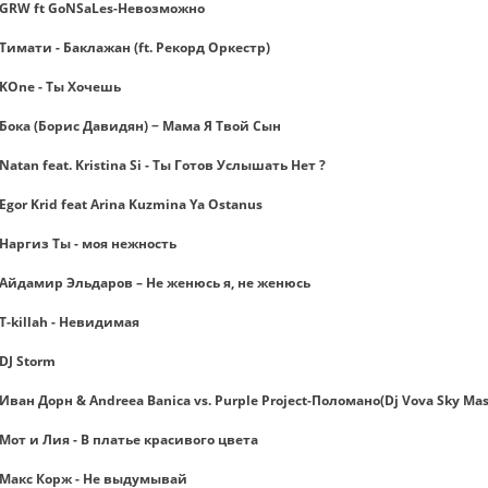
GRW ft GoNSaLes-Невозможно
Тимати - Баклажан (ft. Рекорд Оркестр)
KOne - Ты Хочешь
Бока (Борис Давидян) − Мама Я Твой Сын
Natan feat. Kristina Si - Ты Готов Услышать Нет ?
Egor Krid feat Arina Kuzmina Ya Ostanus
Наргиз Ты - моя нежность
Айдамир Эльдаров – Не женюсь я, не женюсь
T-killah - Невидимая
DJ Storm
Иван Дорн & Andreea Banica vs. Purple Project-Поломано(Dj Vova Sky Ma
Мот и Лия - В платье красивого цвета
Макс Корж - Не выдумывай