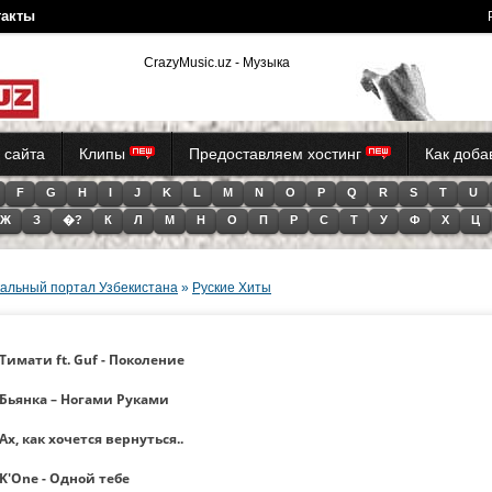
такты
CrazyMusic.uz - Музыкальный портал Узбекистана (Tas-iX)
 сайта
Клипы
Предоставляем хостинг
Как доб
F
G
H
I
J
K
L
M
N
O
P
Q
R
S
T
U
Ж
З
�?
К
Л
М
Н
О
П
Р
С
Т
У
Ф
Х
Ц
альный портал Узбекистана
»
Руские Хиты
Тимати ft. Guf - Поколение
Бьянка – Ногами Руками
Ах, как хочется вернуться..
K'One - Одной тебе