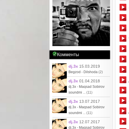
Комменты
dj.3x
15.03.2019
Begzod - Dilshoda
(2)
dj.3x
01.04.2018
dj.3x - Maqsad Sobirov
soundmi ...
(11)
dj.3x
13.07.2017
dj.3x - Maqsad Sobirov
soundmi ...
(11)
dj.3x
12.07.2017
dj.3x - Maqsad Sobirov