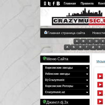
Главная
Правила
Кон
Главная страница сайта
Новости
A
B
C
D
E
А
Б
В
Г
Д
Е
Меню Сайта
Музык
Хорезмские звезды
Узбекские звезды
Dj Crazymusic
Хорезмские Репэры
Crazymusic.uz
Джингл dj.3x