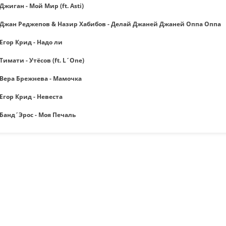
Джиган - Мой Мир (ft. Asti)
Джан Реджепов & Назир Хабибов - Делай Джаней Джаней Оппа Оппа
Егор Крид - Надо ли
Тимати - Утёсов (ft. L´One)
Вера Брежнева - Мамочка
Егор Крид - Невеста
Банд´Эрос - Моя Печаль