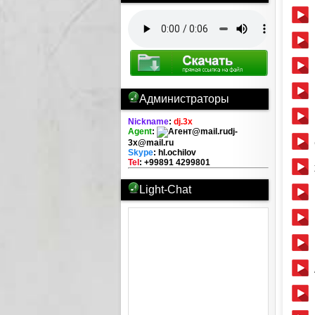
Администраторы
Nickname
:
dj.3x
Agent
:
dj-
3x@mail.ru
Skype
: hl.ochilov
Tel
: +99891 4299801
Light-Chat