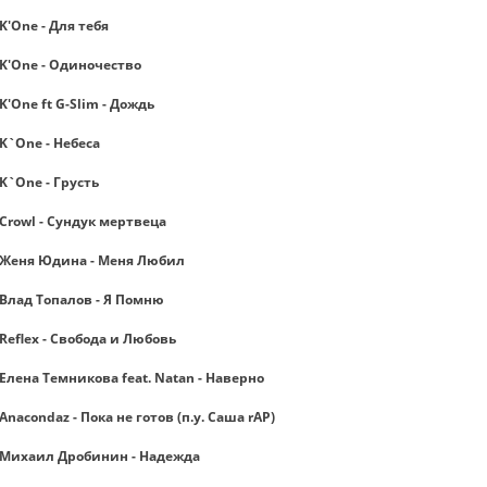
K'One - Для тебя
K'One - Одиночество
K'One ft G-Slim - Дождь
K`One - Небеса
K`One - Грусть
Crowl - Сундук мертвеца
Женя Юдина - Меня Любил
Влад Топалов - Я Помню
Reflex - Свобода и Любовь
Елена Темникова feat. Natan - Наверно
Anacondaz - Пока не готов (п.у. Саша rAP)
Михаил Дробинин - Надежда