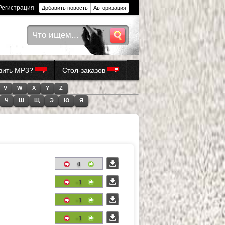
Регистрация
Добавить новость
Авторизация
авить MP3?
Стол-заказов
V
W
X
Y
Z
Ч
Ш
Щ
Э
Ю
Я
0
+1
+1
+1