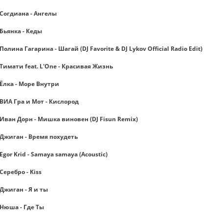
Согдиана - Ангелы
Бьянка - Кеды
Полина Гагарина - Шагай (DJ Favorite & DJ Lykov Official Radio Edit)
Тимати feat. L'One - Красивая Жизнь
Ёлка - Море Внутри
ВИА Гра и Мот - Кислород
Иван Дорн - Мишка виновен (DJ Fisun Remix)
Джиган - Время похудеть
Egor Krid - Samaya samaya (Acoustic)
Серебро - Kiss
Джиган - Я и ты
Нюша - Где Ты