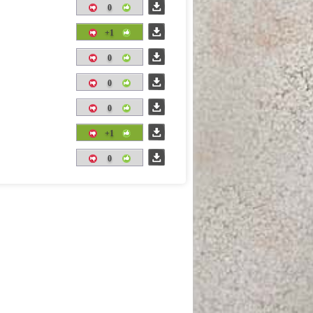
0
+1
0
0
0
+1
0