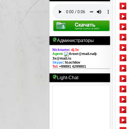
Администраторы
Nickname
:
dj.3x
Agent
:
dj-
3x@mail.ru
Skype
: hl.ochilov
Tel
: +99891 4299801
Light-Chat