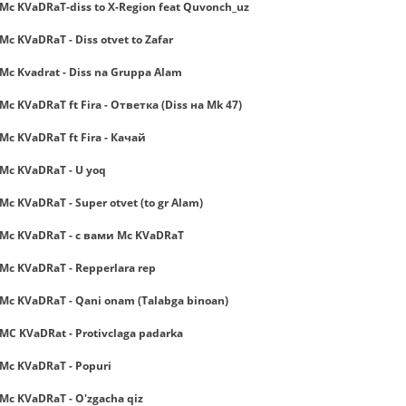
Mc KVaDRaT-diss to X-Region feat Quvonch_uz
Mc KVaDRaT - Diss otvet to Zafar
Mc Kvadrat - Diss na Gruppa Alam
Mc KVaDRaT ft Fira - Ответка (Diss на Mk 47)
Mc KVaDRaT ft Fira - Качай
Mc KVaDRaT - U yoq
Mc KVaDRaT - Super otvet (to gr Alam)
Mc KVaDRaT - с вами Mc KVaDRaT
Mc KVaDRaT - Repperlara rep
Mc KVaDRaT - Qani onam (Talabga binoan)
MC KVaDRat - Protivclaga padarka
Mc KVaDRaT - Popuri
Mc KVaDRaT - O'zgacha qiz