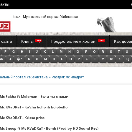
такты
usic.uz - Музыкальный портал Узбекистана (Tas-iX)
 сайта
Клипы
Предоставляем хостинг
Как доб
F
G
H
I
J
K
L
M
N
O
P
Q
R
S
T
U
Ж
З
�?
К
Л
М
Н
О
П
Р
С
Т
У
Ф
Х
Ц
альный портал Узбекистана
»
Раздел: мс квадрат
Mc Fakha ft Meloman - Если ты с нами
Mc KVaDRaT - Ko'cha bollo ili bolobollo
Mc KVaDRaT - Krisso priss
Mc Snoop ft Mc KVaDRaT - Bomb (Prod by HD Sound Rec)