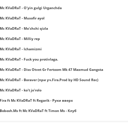
Mc KVaDRaT - O'yin gulgi Urganchda
Mc KVaDRaT - Musofir ayol
Mc KVaDRaT - Mo'chchi qizla
Mc KVaDRaT - Milliy rep
Mc KVaDRaT - Ichamizmi
Mc KVaDRaT - Fuck you protivlaga.
Mc KVaDRaT - Diss Otvet Gr Fertoom Mk 47 Maxmud Gangsta
Mc KVaDRaT - Boraver (при уч.Fira.Prod by HD Sound Rec)
Mc KVaDRaT - ko't jo'rolo
Fira ft Mc KVaDRaT ft Regarik - Руки вверх
Bobosh.Ms ft Mc KVaDRaT ft Timon Ms - Клуб