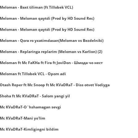
Meloman - Baxt tiliman (ft Tillobek VCL)
Meloman - Meloman qaytdi (Prod by HD Sound Rec)
Meloman - Meloman qaytdi (Prod by HD Sound Rec)
Meloman - Qora ro yxatimdasan(Meloman vs Bezdelniki)
Meloman - Replaringa replarim (Meloman vs Karlion) (2)
Meloman ft Mc FaKHa ft Fira ft JoviDon - Шмода чо нест
Meloman ft Tillobek VCL - Opom adi
Otash Reper ft Mc Snoop ft Mc KVaDRaT - Diss otvet Vodiyga
Shoha ft Mc KVaDRaT - Salom yangi yil
Mc KVaDRaT-O`hshamagan sevgi
Mc KVaDRaT-Mani yo'lim
Mc KVaDRaT-Kimligingni bildim