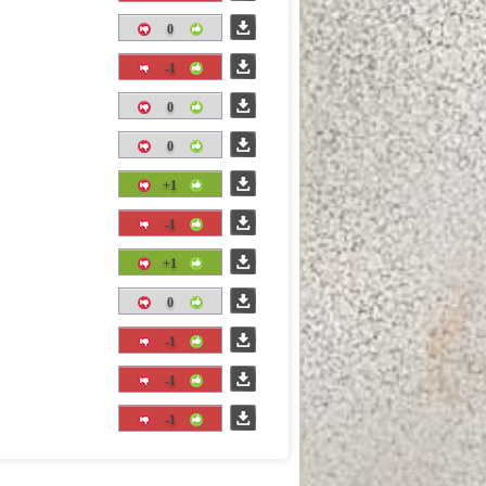
0
-1
0
0
+1
-1
+1
0
-1
-1
-1