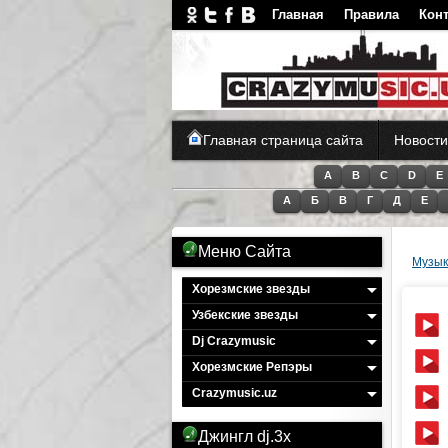
Главная
Правила
Кон
CrazyM
Главная страница сайта
Новости
A
B
C
D
E
А
Б
В
Г
Д
Е
Меню Сайта
Музык
Хорезмские звезды
Узбекские звезды
Dj Crazymusic
Хорезмские Репэры
Crazymusic.uz
Джингл dj.3x