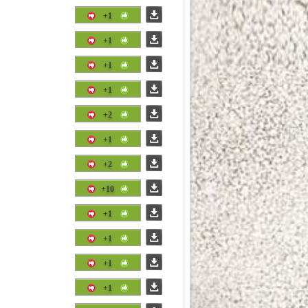
+1
+1
+1
+1
+2
+1
+2
+10
+1
+1
+1
+1