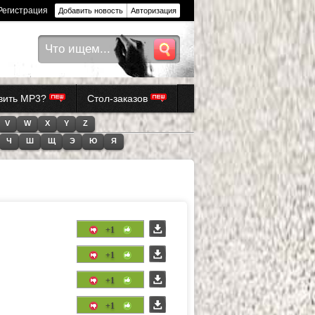
Регистрация
Добавить новость
Авторизация
авить MP3?
Стол-заказов
V
W
X
Y
Z
Ч
Ш
Щ
Э
Ю
Я
+1
+1
+1
+1