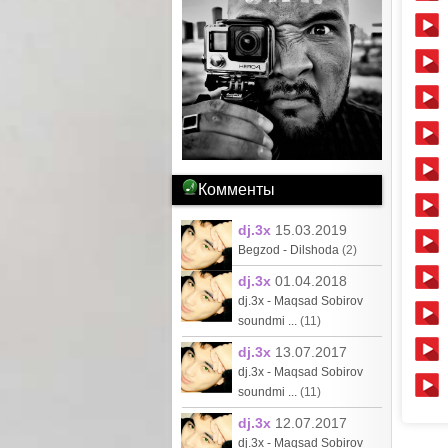
Комменты
dj.3x
15.03.2019
Begzod - Dilshoda
(2)
dj.3x
01.04.2018
dj.3x - Maqsad Sobirov
soundmi ...
(11)
dj.3x
13.07.2017
dj.3x - Maqsad Sobirov
soundmi ...
(11)
dj.3x
12.07.2017
dj.3x - Maqsad Sobirov