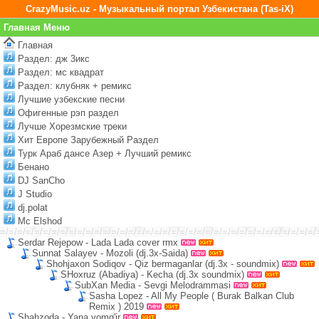
CrazyMusic.uz - Музыкальный портал Узбекистана (Tas-iX)
Главная Меню
Главная
Раздел: дж 3икс
Раздел: мс квадрат
Раздел: клубняк + ремикс
Лучшие узбекские песни
Офигенные рэп раздел
Лучше Хорезмские треки
Хит Европе Зарубежный Раздел
Турк Араб дансе Азер + Лучший ремикс
Бенано
DJ SanCho
J Studio
dj.polat
Mc Elshod
=/=/=/=/=/=/=/=/=/=/=/=/=/=/=/=/=/=/=/=/=/=/=/=/=/=/=/=/=/=/=/=/=/=/=/=/=/
Serdar Rejepow - Lada Lada cover rmx
Sunnat Salayev - Mozoli (dj.3x-Saida)
Shohjaxon Sodiqov - Qiz bermaganlar (dj.3x - soundmix)
SHoxruz (Abadiya) - Kecha (dj.3x soundmix)
SubXan Media - Sevgi Melodrammasi
Sasha Lopez - All My People ( Burak Balkan Club
Remix ) 2019
Shahzoda - Yana yomg'ir