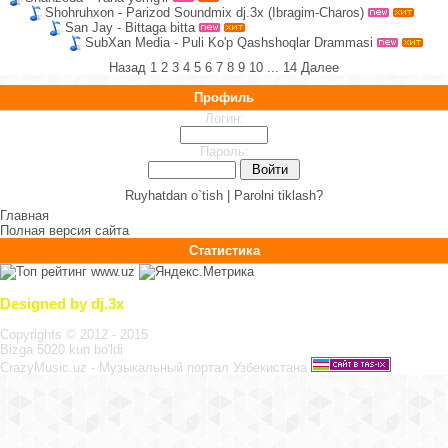
Shohruhxon - Parizod Soundmix dj.3x (Ibragim-Charos)
San Jay - Bittaga bitta
SubXan Media - Puli Ko'p Qashshoqlar Drammasi
Назад
1
2
3
4
5
6
7
8
9
10
...
14
Далее
Профиль
Логин:
Пароль:
Ruyhatdan o`tish |
Parolni tiklash?
Главная
Полная версия сайта
Статистика
Designed by dj.3x
Copyrights © 2012 - 2015
Bizga 5020 kun bo'ldi
CrazyMusic.uz - Музыкальный портал Узбекистана