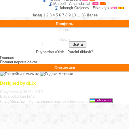
Marooff - Alhamdulillah
Jahongir Otajonov - Erka kiyik
Назад
1
2
3
4
5
6
7
8
9
10
...
36
Далее
Профиль
Логин:
Пароль:
Ruyhatdan o`tish |
Parolni tiklash?
Главная
Полная версия сайта
Статистика
Designed by dj.3x
Copyrights © 2012 - 2015
Bizga 5018 kun bo'ldi
CrazyMusic.uz - Музыкальный портал Узбекистана