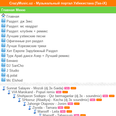
CrazyMusic.uz - Музыкальный портал Узбекистана (Tas-iX)
Главная Меню
Главная
Раздел: дж 3икс
Раздел: мс квадрат
Раздел: клубняк + ремикс
Лучшие узбекские песни
Офигенные рэп раздел
Лучше Хорезмские треки
Хит Европе Зарубежный Раздел
Турк Араб дансе Азер + Лучший ремикс
Бенано
DJ SanCho
J Studio
dj.polat
Mc Elshod
=/=/=/=/=/=/=/=/=/=/=/=/=/=/=/=/=/=/=/=/=/=/=/=/=/=/=/=/=/=/=/=/=/=/=/=/=/
Sunnat Salayev - Mozoli (dj.3x-Saida)
VIA Marokand - Popuri remix
Shohjaxon Sodiqov - Qiz bermaganlar (dj.3x - soundmix)
SHoxruz (Abadiya) - Kecha (dj.3x soundmix)
Jahongir Otajonov - Jonim
Ziyoda - Tamara
Marooff - Leila
Marooff - Tabassum