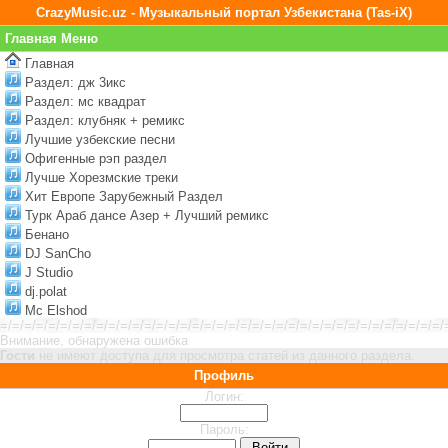
CrazyMusic.uz - Музыкальный портал Узбекистана (Tas-iX)
Главная Меню
Главная
Раздел: дж 3икс
Раздел: мс квадрат
Раздел: клубняк + ремикс
Лучшие узбекские песни
Офигенные рэп раздел
Лучше Хорезмские треки
Хит Европе Зарубежный Раздел
Турк Араб дансе Азер + Лучший ремикс
Бенано
DJ SanCho
J Studio
dj.polat
Mc Elshod
=/=/=/=/=/=/=/=/=/=/=/=/=/=/=/=/=/=/=/=/=/=/=/=/=/=/=/=/=/=/=/=/=/=/=/=/=/
Внимание, обнаружена ошибка
Гости
не имеют доступа для просмотра статей из данного раздела.
Профиль
Логин:
Пароль: