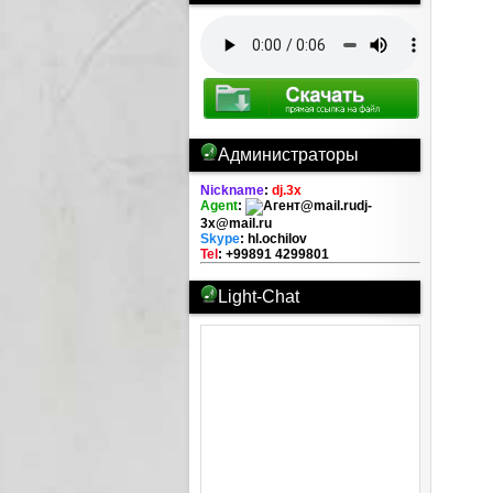
Администраторы
Nickname
:
dj.3x
Agent
:
dj-
3x@mail.ru
Skype
: hl.ochilov
Tel
: +99891 4299801
Light-Chat