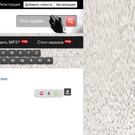
Регистрация
Добавить новость
Авторизация
авить MP3?
Стол-заказов
V
W
X
Y
Z
Ч
Ш
Щ
Э
Ю
Я
овая
0