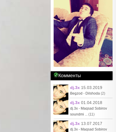
Комменты
dj.3x
15.03.2019
Begzod - Dilshoda
(2)
dj.3x
01.04.2018
dj.3x - Maqsad Sobirov
soundmi ...
(11)
dj.3x
13.07.2017
dj.3x - Maqsad Sobirov