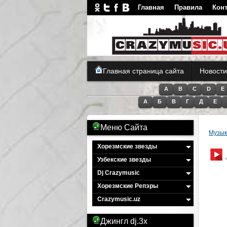
Главная
Правила
Кон
Craz
Главная страница сайта
Новости
A
B
C
D
E
А
Б
В
Г
Д
Е
Меню Сайта
Музык
Хорезмские звезды
Узбекские звезды
Dj Crazymusic
Хорезмские Репэры
Crazymusic.uz
Джингл dj.3x