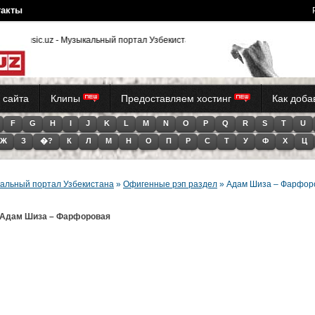
такты
yMusic.uz - Музыкальный портал Узбекистана (Tas-iX)
 сайта
Клипы
Предоставляем хостинг
Как доб
F
G
H
I
J
K
L
M
N
O
P
Q
R
S
T
U
Ж
З
�?
К
Л
М
Н
О
П
Р
С
Т
У
Ф
Х
Ц
альный портал Узбекистана
»
Офигенные рэп раздел
» Адам Шиза – Фарфор
Адам Шиза – Фарфоровая