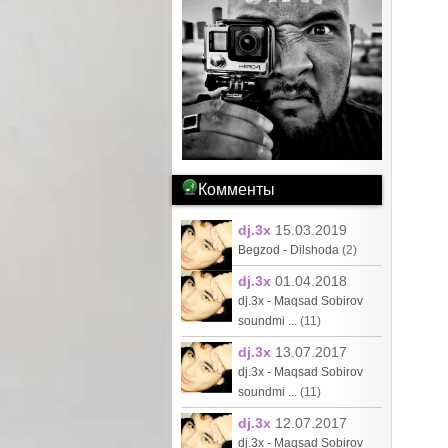
Комменты
dj.3x
15.03.2019
Begzod - Dilshoda
(2)
dj.3x
01.04.2018
dj.3x - Maqsad Sobirov
soundmi ...
(11)
dj.3x
13.07.2017
dj.3x - Maqsad Sobirov
soundmi ...
(11)
dj.3x
12.07.2017
dj.3x - Maqsad Sobirov