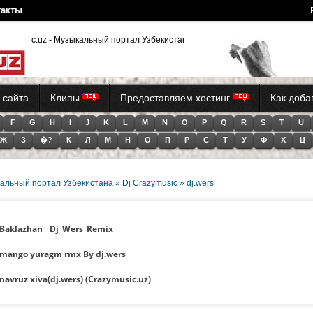
такты
usic.uz - Музыкальный портал Узбекистана (Tas-iX)
 сайта
Клипы
Предоставляем хостинг
Как доб
F
G
H
I
J
K
L
M
N
O
P
Q
R
S
T
U
Ж
З
�?
К
Л
М
Н
О
П
Р
С
Т
У
Ф
Х
Ц
альный портал Узбекистана
»
Dj Crazymusic
»
dj.wers
Baklazhan__Dj_Wers_Remix
mango yuragm rmx By dj.wers
navruz xiva(dj.wers) (Crazymusic.uz)