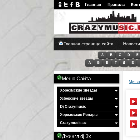
Главная
Правила
Кон
CrazyM
Главная страница сайта
Новости
A
B
C
D
E
А
Б
В
Г
Д
Е
Меню Сайта
Музык
Хорезмские звезды
Узбекские звезды
Dj Crazymusic
Хорезмские Репэры
Crazymusic.uz
Джингл dj.3x