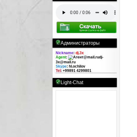
Администраторы
Nickname
:
dj.3x
Agent
:
dj-
3x@mail.ru
Skype
: hl.ochilov
Tel
: +99891 4299801
Light-Chat