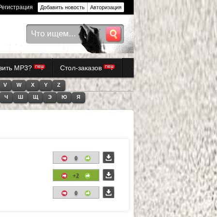
Регистрация
Добавить новость
Авторизация
авить MP3?
Стол-заказов
V
W
X
Y
Z
Ч
Ш
Щ
Э
Ю
Я
0
+2
0