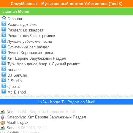
CrazyMusic.uz - Музыкальный портал Узбекистана (Tas-iX)
Главная Меню
Главная
Раздел: дж 3икс
Раздел: мс квадрат
Раздел: клубняк + ремикс
Лучшие узбекские песни
Офигенные рэп раздел
Лучше Хорезмские треки
Хит Европе Зарубежный Раздел
Турк Араб дансе Азер + Лучший ремикс
Бенано
DJ SanCho
J Studio
dj.polat
Mc Elshod
=/=/=/=/=/=/=/=/=/=/=/=/=/=/=/=/=/=/=/=/=/=/=/=/=/=/=/=/=/=/=/=/=/=/=/=/=/
Lx24 - Когда Ты Рядом со Мной
Nomi:
Lx24 - Когда Ты Рядом со Мной
Kategoriya:
Хит Европе Зарубежный Раздел
Muallif:
dj.3x
Sana:
5-06-2016, 13:22