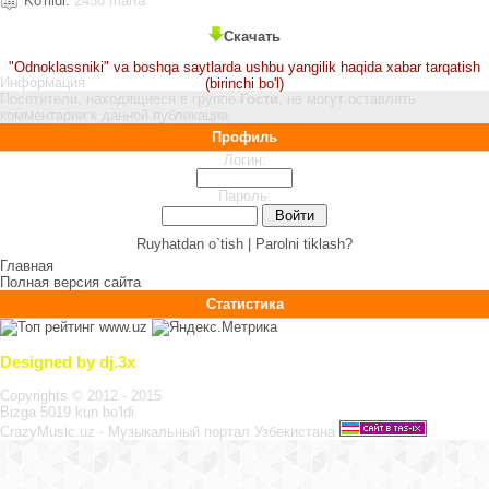
Ko'rildi:
2450 marta
Скачать
"Odnoklassniki" va boshqa saytlarda ushbu yangilik haqida xabar tarqatish
Информация
(birinchi bo'l)
Посетители, находящиеся в группе
Гости
, не могут оставлять
комментарии к данной публикации.
Профиль
Логин:
Пароль:
Ruyhatdan o`tish |
Parolni tiklash?
Главная
Полная версия сайта
Статистика
Designed by dj.3x
Copyrights © 2012 - 2015
Bizga 5019 kun bo'ldi
CrazyMusic.uz - Музыкальный портал Узбекистана