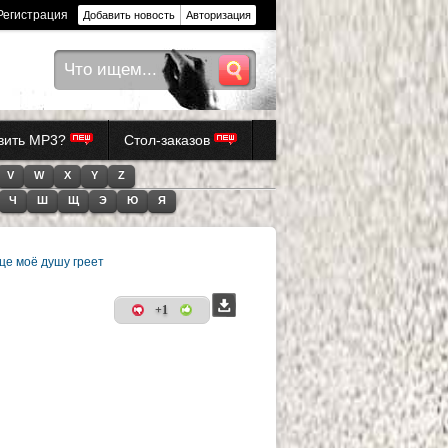
Регистрация
Добавить новость
Авторизация
авить MP3?
Стол-заказов
V
W
X
Y
Z
Ч
Ш
Щ
Э
Ю
Я
це моё душу греет
+1