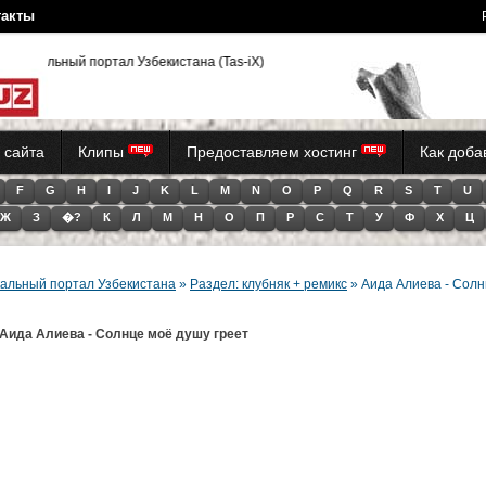
такты
зыкальный портал Узбекистана (Tas-iX)
 сайта
Клипы
Предоставляем хостинг
Как доб
F
G
H
I
J
K
L
M
N
O
P
Q
R
S
T
U
Ж
З
�?
К
Л
М
Н
О
П
Р
С
Т
У
Ф
Х
Ц
альный портал Узбекистана
»
Раздел: клубняк + ремикс
» Аида Алиева - Солн
Аида Алиева - Солнце моё душу греет