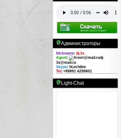
Администраторы
Nickname
:
dj.3x
Agent
:
dj-
3x@mail.ru
Skype
: hl.ochilov
Tel
: +99891 4299801
Light-Chat