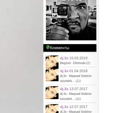
Комменты
dj.3x
15.03.2019
Begzod - Dilshoda
(2)
dj.3x
01.04.2018
dj.3x - Maqsad Sobirov
soundmi ...
(11)
dj.3x
13.07.2017
dj.3x - Maqsad Sobirov
soundmi ...
(11)
dj.3x
12.07.2017
dj.3x - Maqsad Sobirov