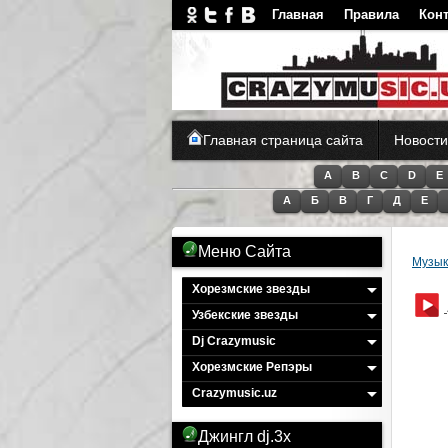
Главная
Правила
Кон
CrazyMusic.uz - Му
Главная страница сайта
Новости
A
B
C
D
E
А
Б
В
Г
Д
Е
Меню Сайта
Музык
Хорезмские звезды
Узбекские звезды
Dj Crazymusic
Хорезмские Репэры
Crazymusic.uz
Джингл dj.3x